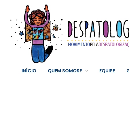
Despatologiza
movimento pela despatologização da vida
INÍCIO
QUEM SOMOS?
EQUIPE
Posts in categ